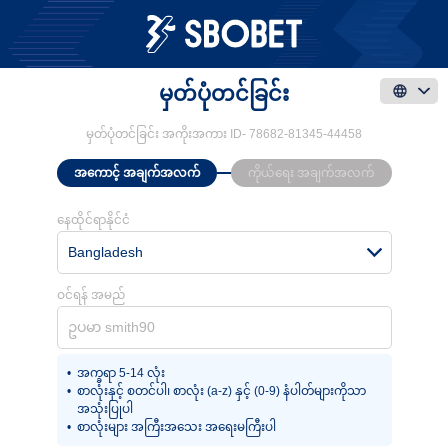
မှတ်ပုံတင်ခြင်း
မှတ်ပုံတင်ခြင်း အကိုးအကား ID-
78682-81345-44458
အကောင့် အချက်အလက်
ကိုယ်ရေး အချက်အလက်
နေထိုင်ရာနိုင်ငံ
Bangladesh
ဝင်ရန် အမည်
အက္ခရာ 5-14 လုံး
စာလုံးနှင့် စတင်ပါ၊ စာလုံး (a-z) နှင့် (0-9) နံပါတ်များကိုသာ
အသုံးပြုပါ
စာလုံးများ အကြီးအသေး အရေးမကြီးပါ