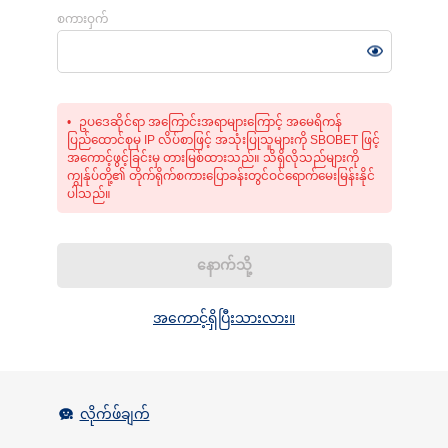
စကားဝှက်
ဥပဒေဆိုင်ရာ အကြောင်းအရာများကြောင့် အမေရိကန်
ပြည်ထောင်စုမှ IP လိပ်စာဖြင့် အသုံးပြုသူများကို SBOBET ဖြင့်
အကောင့်ဖွင့်ခြင်းမှ တားမြစ်ထားသည်။ သိရှိလိုသည်များကို
ကျွန်ုပ်တို့၏ တိုက်ရိုက်စကားပြောခန်းတွင်ဝင်ရောက်မေးမြန်းနိုင်
ပါသည်။
နောက်သို့
အကောင့်ရှိပြီးသားလား။
လိုက်ဖ်ချက်